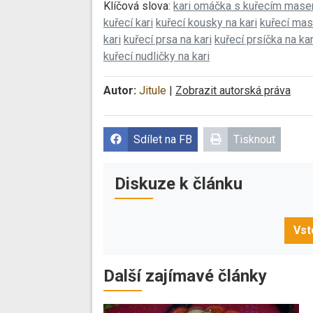
Klíčová slova:
kari omáčka s kuřecím mas
kuřecí kari
kuřecí kousky na kari
kuřecí mas
kari
kuřecí prsa na kari
kuřecí prsíčka na kar
kuřecí nudličky na kari
Autor:
Jitule
|
Zobrazit autorská práva
Sdílet na FB
Tisknout
Diskuze k článku
Vst
Další zajímavé články