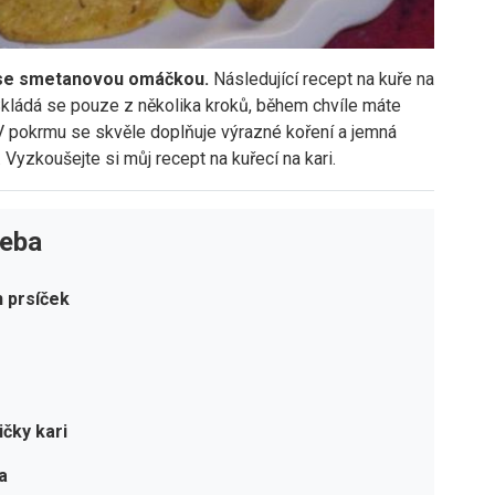
ře se smetanovou omáčkou.
Následující recept na kuře na
 Skládá se pouze z několika kroků, během chvíle máte
 V pokrmu se skvěle doplňuje výrazné koření a jemná
 Vyzkoušejte si můj recept na kuřecí na kari.
řeba
h prsíček
žičky kari
a