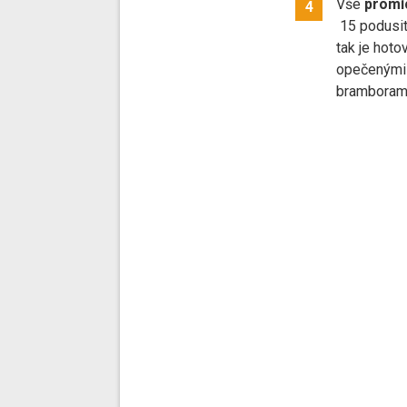
Vše
prom
4
15 podusit
tak je hoto
opečenými
bramborami