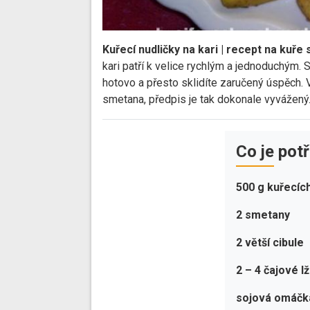
Kuřecí nudličky na kari | recept na ku
kari patří k velice rychlým a jednoduchým.
hotovo a přesto sklidíte zaručený úspěch.
smetana, předpis je tak dokonale vyvážený.
Co je pot
500 g kuřecíc
2 smetany
2 větší cibule
2 –
4 čajové l
sojová omáčk