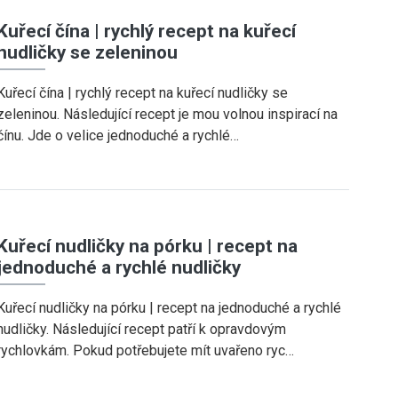
Kuřecí čína | rychlý recept na kuřecí
nudličky se zeleninou
Kuřecí čína | rychlý recept na kuřecí nudličky se
zeleninou. Následující recept je mou volnou inspirací na
čínu. Jde o velice jednoduché a rychlé…
Kuřecí nudličky na pórku | recept na
jednoduché a rychlé nudličky
Kuřecí nudličky na pórku | recept na jednoduché a rychlé
nudličky. Následující recept patří k opravdovým
rychlovkám. Pokud potřebujete mít uvařeno ryc…