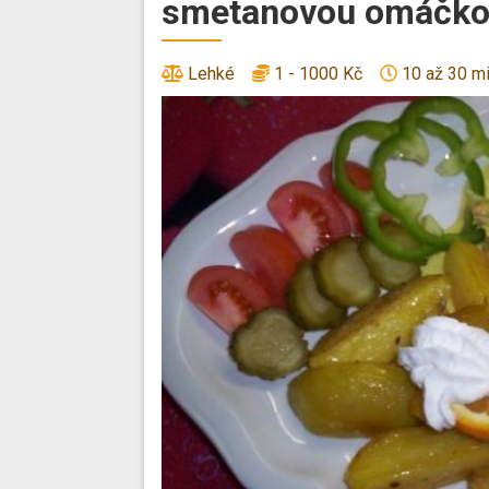
smetanovou omáčk
Lehké
1 - 1000 Kč
10 až 30 m