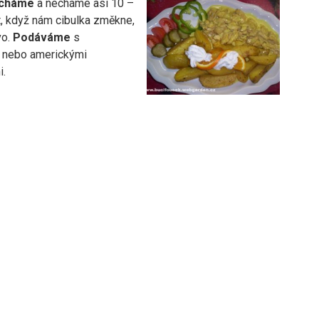
ícháme
a necháme asi 10 –
, když nám cibulka změkne,
vo.
Podáváme
s
 nebo americkými
.