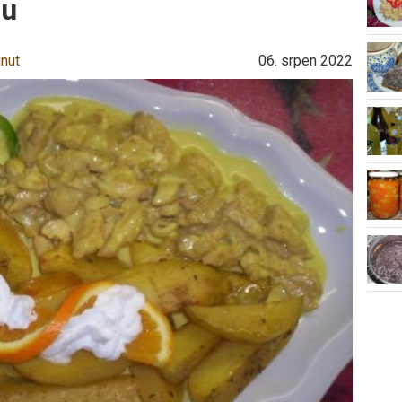
ou
inut
06. srpen 2022