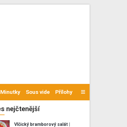
Minutky
Sous vide
Přílohy
s nejčtenější
Vlčický bramborový salát |