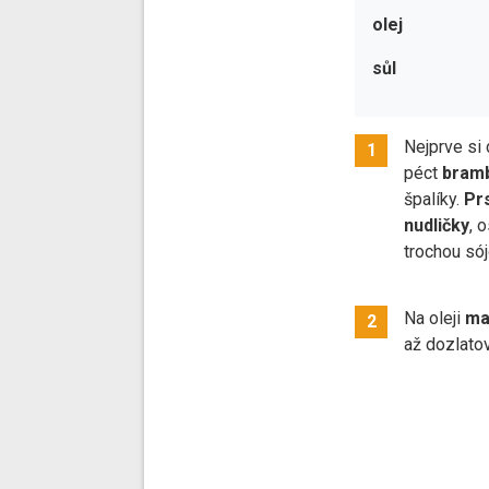
olej
sůl
Nejprve si
1
péct
bram
špalíky.
Pr
nudličky
, 
trochou sój
Na oleji
ma
2
až dozlatov