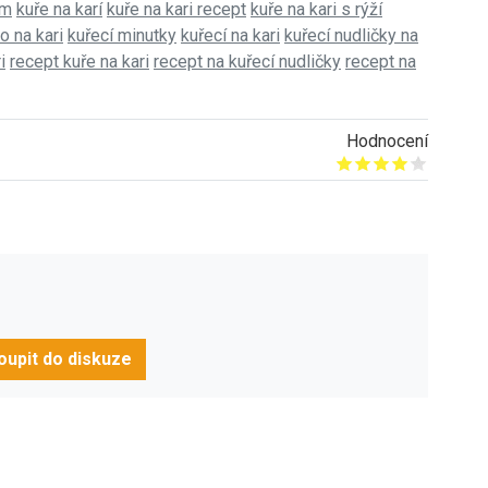
em
kuře na karí
kuře na kari recept
kuře na kari s rýží
o na kari
kuřecí minutky
kuřecí na kari
kuřecí nudličky na
i
recept kuře na kari
recept na kuřecí nudličky
recept na
Hodnocení
Give it 1/5
Give it 2/5
Give it 3/5
Give it 4/5
Give it 5/5
oupit do diskuze