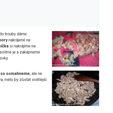
 do trouby dáme
bory
nakrájené na
síčka
si nakrájíme na
osolíme je a zakápneme
ovky.
so osmahneme
, ale ne
a, mělo by zůstat světlejší.