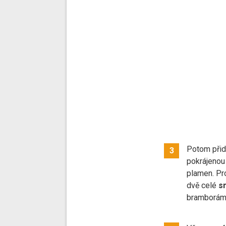
Potom přid
3
pokrájeno
plamen. Pr
dvě celé
s
bramborám