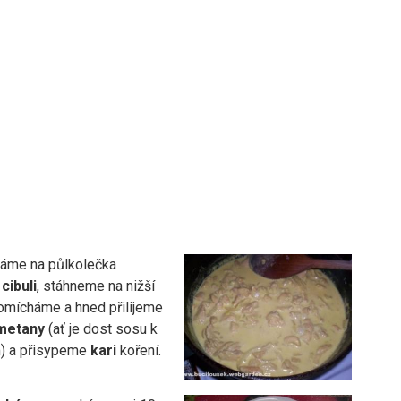
áme na půlkolečka
u
cibuli
, stáhneme na nižší
omícháme a hned přilijeme
metany
(ať je dost sosu k
) a přisypeme
kari
koření.