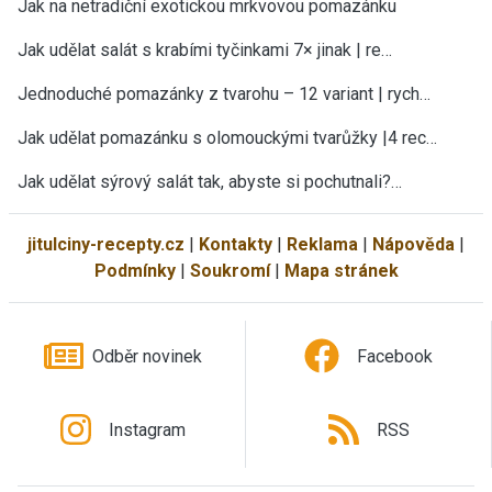
Jak na netradiční exotickou mrkvovou pomazánku
Jak udělat salát s krabími tyčinkami 7× jinak | re…
Jednoduché pomazánky z tvarohu – 12 variant | rych…
Jak udělat pomazánku s olomouckými tvarůžky |4 rec…
Jak udělat sýrový salát tak, abyste si pochutnali?…
jitulciny-recepty.cz
|
Kontakty
|
Reklama
|
Nápověda
|
Podmínky
|
Soukromí
|
Mapa stránek
Odběr novinek
Facebook
Instagram
RSS