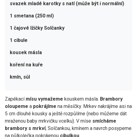
svazek mladé karotky s natí (může být i normální)
1 smetana (250 ml)
1 čajové lžičky Solčanky
1 cibule
kousek másla
koření na kuře
kmín, sůl
Zapékací
mísu vymažeme
kouskem másla.
Brambory
oloupeme
a
pokrájíme
na měsíčky. Mrkev nakrájíme asi na
5 cm dlouhé kousky a ještě rozpůlíme (nebo můžeme dát
mraženou baby mrkvičku vcelku). V míse
smícháme
brambory s mrkví
, Solčankou, kmínem a navrch posypeme
na půlkolečka pokrájenou
cibulkou
.