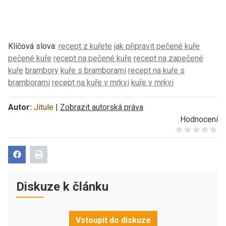
Klíčová slova:
recept z kuřete
jak připravit pečené kuře
pečené kuře
recept na pečené kuře
recept na zapečené
kuře
brambory
kuře s bramborami
recept na kuře s
bramborami
recept na kuře v mrkvi
kuře v mrkvi
Autor:
Jitule
|
Zobrazit autorská práva
Hodnocení
Give it 1/5
Give it 2/5
Give it 3/5
Give it 4/5
Give it 5/5
Diskuze k článku
Vstoupit do diskuze