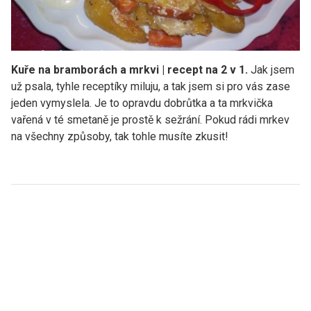
Kuře na bramborách a mrkvi | recept na 2 v 1.
Jak jsem
už psala, tyhle receptíky miluju, a tak jsem si pro vás zase
jeden vymyslela. Je to opravdu dobrůtka a ta mrkvička
vařená v té smetaně je prostě k sežrání. Pokud rádi mrkev
na všechny způsoby, tak tohle musíte zkusit!