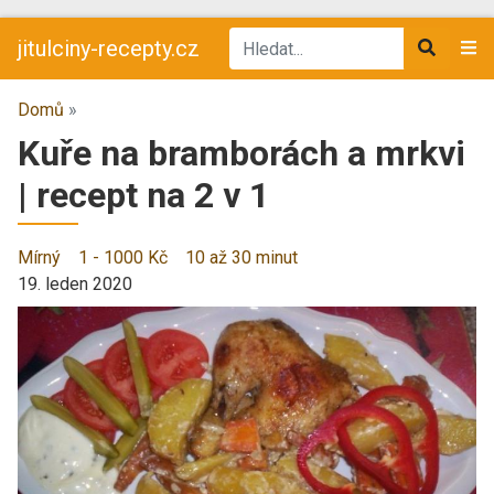
jitulciny-recepty.cz
Domů
»
Kuře na bramborách a mrkvi
| recept na 2 v 1
Mírný
1 - 1000 Kč
10 až 30 minut
19. leden 2020