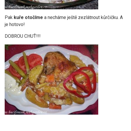
Pak
kuře otočíme
a necháme ještě zezlátnout kůrčičku. A
je hotovo!
DOBROU CHUŤ!!!