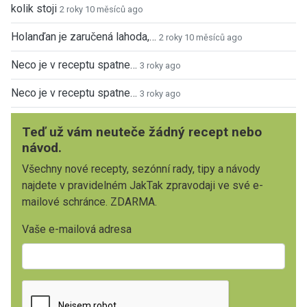
kolik stoji
2 roky 10 měsíců ago
Holanďan je zaručená lahoda,…
2 roky 10 měsíců ago
Neco je v receptu spatne…
3 roky ago
Neco je v receptu spatne…
3 roky ago
Teď už vám neuteče žádný recept nebo
návod.
Všechny nové recepty, sezónní rady, tipy a návody
najdete v pravidelném JakTak zpravodaji ve své e-
mailové schránce. ZDARMA.
Vaše e-mailová adresa