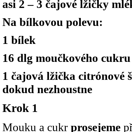
asi 2
–
3 čajové lžičky mlé
Na bílkovou polevu:
1 bílek
16 dlg moučkového cukru 
1 čajová lžička citrónové 
dokud nezhoustne
Krok 1
Mouku a cukr
prosejeme
př