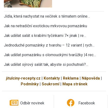
Jídla, která nachystat na večírek s tématem online…
Jak na netradiční exotickou mrkvovou pomazánku
Jak udělat salát s krabími tyčinkami 7× jinak | re…
Jednoduché pomazánky z tvarohu – 12 variant | rych…
Jak udělat pomazánku s olomouckými tvarůžky |4 rec…
Jak udělat sýrový salát tak, abyste si pochutnali?…
jitulciny-recepty.cz
|
Kontakty
|
Reklama
|
Nápověda
|
Podmínky
|
Soukromí
|
Mapa stránek
Odběr novinek
Facebook