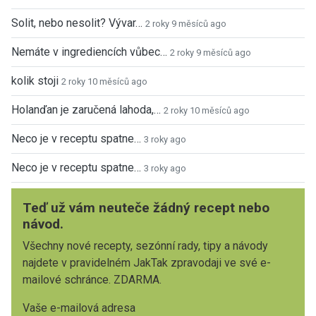
Solit, nebo nesolit? Vývar…
2 roky 9 měsíců ago
Nemáte v ingrediencích vůbec…
2 roky 9 měsíců ago
kolik stoji
2 roky 10 měsíců ago
Holanďan je zaručená lahoda,…
2 roky 10 měsíců ago
Neco je v receptu spatne…
3 roky ago
Neco je v receptu spatne…
3 roky ago
Teď už vám neuteče žádný recept nebo
návod.
Všechny nové recepty, sezónní rady, tipy a návody
najdete v pravidelném JakTak zpravodaji ve své e-
mailové schránce. ZDARMA.
Vaše e-mailová adresa