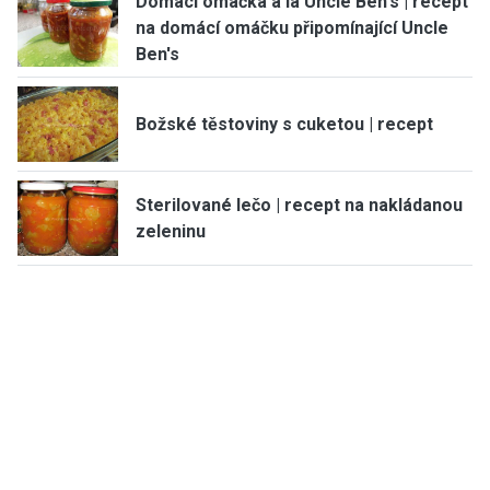
Domácí omáčka à la Uncle Ben's | recept
na domácí omáčku připomínající Uncle
Ben's
Božské těstoviny s cuketou | recept
Sterilované lečo | recept na nakládanou
zeleninu