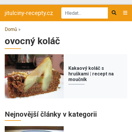
jitulciny-recepty.cz
Domů
»
ovocný koláč
Kakaový koláč s
hruškami | recept na
moučník
Nejnovější články v kategorii