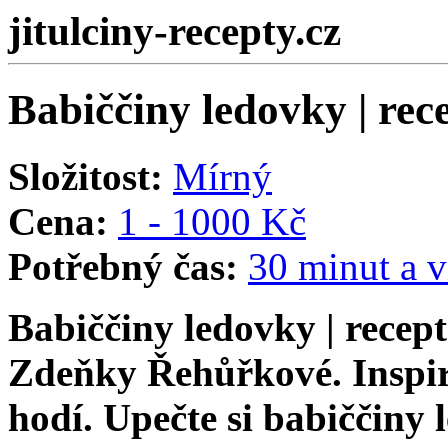
jitulciny-recepty.cz
Babiččiny ledovky | rec
Složitost:
Mírný
Cena:
1 - 1000 Kč
Potřebný čas:
30 minut a v
Babiččiny ledovky | recep
Zdeňky Řehůřkové. Inspira
hodí. Upečte si babiččiny