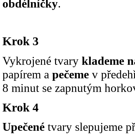
obdélníčky
.
Krok 3
Vykrojené tvary
klademe n
papírem a
pečeme
v předehř
8 minut se zapnutým hork
Krok 4
Upečené
tvary slepujeme 