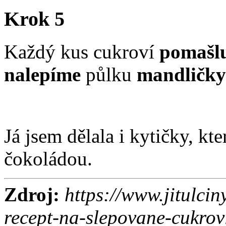
Krok 5
Každý kus cukroví
pomašl
nalepíme
půlku
mandličky
Já jsem dělala i kytičky, kt
čokoládou.
Zdroj:
https://www.jitulcin
recept-na-slepovane-cukrov