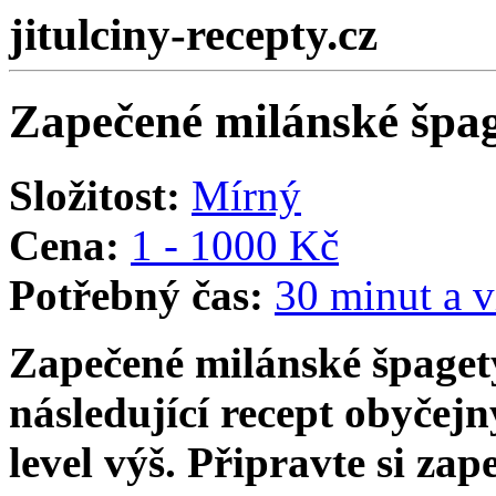
jitulciny-recepty.cz
Zapečené milánské špage
Složitost:
Mírný
Cena:
1 - 1000 Kč
Potřebný čas:
30 minut a v
Zapečené milánské špagety
následující recept obyčejn
level výš. Připravte si za