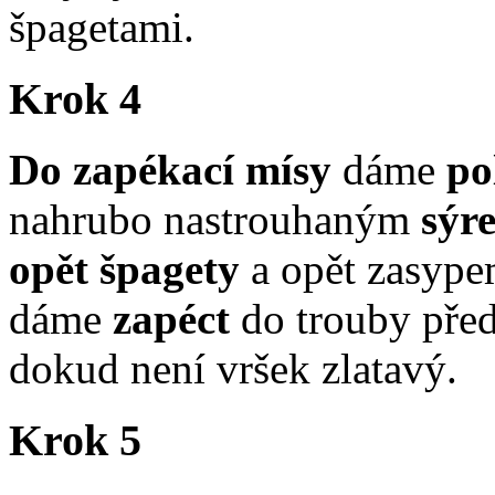
špagetami.
Krok 4
Do zapékací mísy
dáme
po
nahrubo nastrouhaným
sýr
opět špagety
a opět zasyp
dáme
zapéct
do trouby před
dokud není vršek zlatavý.
Krok 5