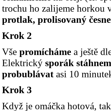
trochu ho zalijeme horkou
protlak, prolisovaný česn
Krok 2
Vše
promícháme
a ještě d
Elektrický
sporák stáhne
probublávat
asi 10 minute
Krok 3
Když je omáčka hotová, tak 