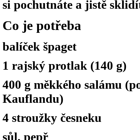
si pochutnáte a jistě sklid
Co je potřeba
balíček špaget
1 rajský protlak (140 g)
400 g měkkého salámu (po
Kauflandu)
4 stroužky česneku
sůl, pepř