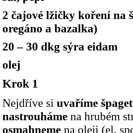
2 čajové lžičky koření na
oregáno a bazalka)
20
–
30 dkg sýra eidam
olej
Krok 1
Nejdříve si
uvaříme špage
nastrouháme
na hrubém str
osmahneme
na oleji (el. s