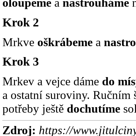
oloupeme
a
nastrouháme
Krok 2
Mrkve
oškrábeme
a
nastr
Krok 3
Mrkev a vejce dáme
do mís
a ostatní suroviny. Ručním
potřeby ještě
dochutíme
sol
Zdroj:
https://www.jitulci