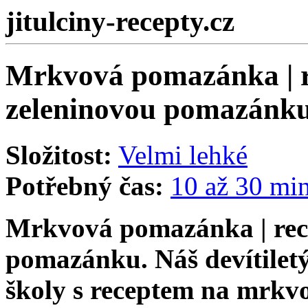
jitulciny-recepty.cz
Mrkvová pomazánka | re
zeleninovou pomazánk
Složitost:
Velmi lehké
Potřebný čas:
10 až 30 mi
Mrkvová pomazánka | rec
pomazánku
. Náš devítile
školy s receptem na mrkv